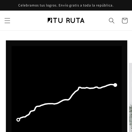
Ir
Celebramos tus logros. Envío gratis a toda la república.
directamente
al contenido
Carrito
Ir
directamente
a la
información
del producto