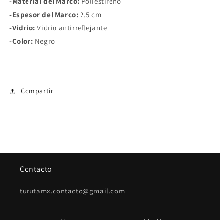
-Material del Marco:
Poliestireno
-Espesor del Marco:
2.5 cm
-Vidrio:
Vidrio antirreflejante
-Color:
Negro
Compartir
Contacto
turutamx.contacto@gmail.com