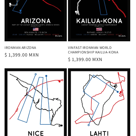
IRONMAN ARIZONA
VINFAST IRONMAN WORLD
CHAMPIONSHIP KAILUA-KONA
Precio
$ 1,399.00 MXN
Precio
$ 1,399.00 MXN
habitual
habitual