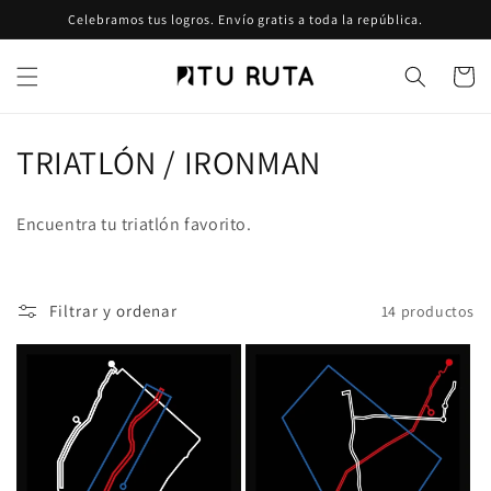
Ir
Celebramos tus logros. Envío gratis a toda la república.
directamente
al contenido
Carrito
C
TRIATLÓN / IRONMAN
o
Encuentra tu triatlón favorito.
l
e
Filtrar y ordenar
14 productos
c
c
i
ó