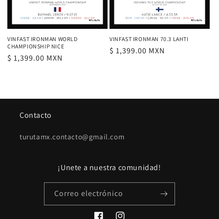
VINFAST IRONMAN WORLD
VINFAST IRONMAN 70.3 LAHTI
CHAMPIONSHIP NICE
Precio
$ 1,399.00 MXN
Precio
$ 1,399.00 MXN
habitual
habitual
Contacto
turutamx.contacto@gmail.com
¡Unete a nuestra comunidad!
Correo electrónico