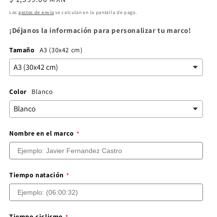
habitual
Los
gastos de envío
se calculan en la pantalla de pago.
¡Déjanos la información para personalizar tu marco!
Tamaño
A3 (30x42 cm)
Color
Blanco
Nombre en el marco
Tiempo natación
Tiempo ciclismo