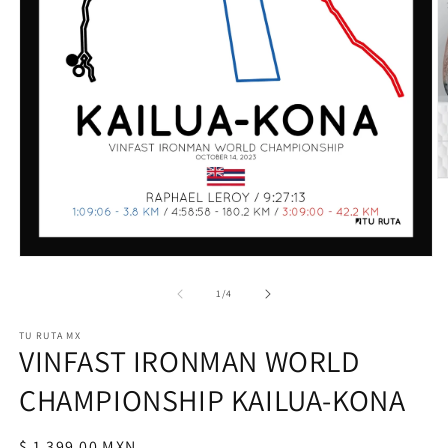
de
1
/
4
TU RUTA MX
VINFAST IRONMAN WORLD
CHAMPIONSHIP KAILUA-KONA
Precio
$ 1,399.00 MXN