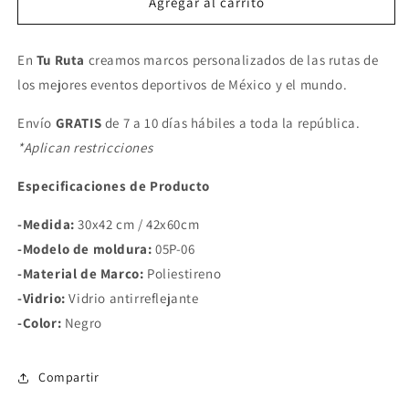
VINFAST
VINFAST
Agregar al carrito
IRONMAN
IRONMAN
WORLD
WORLD
En
Tu Ruta
CHAMPIONSHIP
creamos marcos personalizados de las rutas de
CHAMPIONSHIP
KAILUA-
KAILUA-
los mejores eventos deportivos de México y el mundo.
KONA
KONA
Envío
GRATIS
de 7 a 10 días hábiles a toda la república.
*Aplican restricciones
Especificaciones de Producto
-Medida:
30x42 cm / 42x60cm
-Modelo de moldura:
05P-06
-Material de Marco:
Poliestireno
-Vidrio:
Vidrio antirreflejante
-Color:
Negro
Compartir