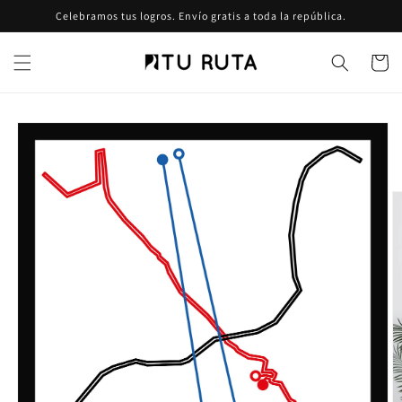
Ir
Celebramos tus logros. Envío gratis a toda la república.
directamente
al contenido
Carrito
Ir
directamente
a la
información
del producto