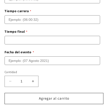
Tiempo carrera
Tiempo final
Fecha del evento
Cantidad
Reducir
Aumentar
cantidad
cantidad
para
para
IRONMAN
IRONMAN
Agregar al carrito
70.3
70.3