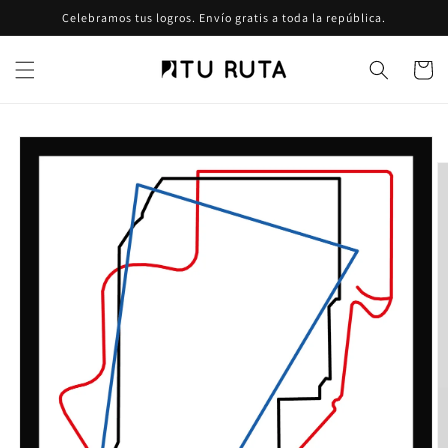
Ir
Celebramos tus logros. Envío gratis a toda la república.
directamente
al contenido
Carrito
Ir
directamente
a la
información
del producto