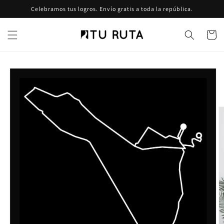
Ir
Celebramos tus logros. Envío gratis a toda la república.
directamente
al contenido
Carrito
Ir
directamente
a la
información
del producto