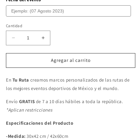
Cantidad
Reducir
Aumentar
cantidad
cantidad
para
para
MARATÓN
MARATÓN
Agregar al carrito
POWERADE
POWERADE
MONTERREY
MONTERREY
En
Tu Ruta
2023
creamos marcos personalizados de las rutas de
2023
los mejores eventos deportivos de México y el mundo.
Envío
GRATIS
de 7 a 10 días hábiles a toda la república.
*Aplican restricciones
Especificaciones del Producto
-Medida:
30x42 cm / 42x60cm