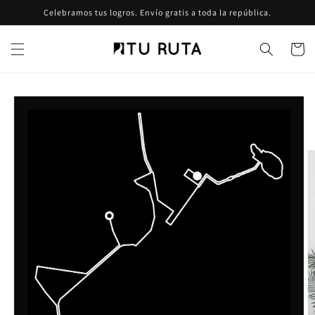
Ir
Celebramos tus logros. Envío gratis a toda la república.
directamente
al contenido
Carrito
Ir
directamente
a la
información
del producto