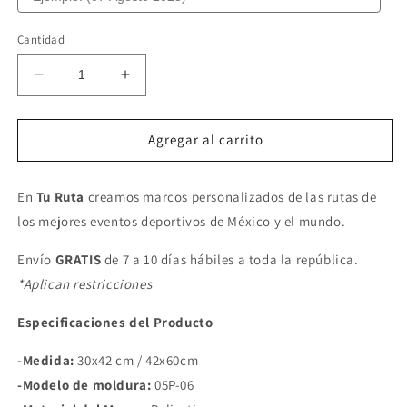
Cantidad
Reducir
Aumentar
cantidad
cantidad
para
para
MARATÓN
MARATÓN
Agregar al carrito
MERIDA
MERIDA
BANORTE
BANORTE
En
Tu Ruta
creamos marcos personalizados de las rutas de
los mejores eventos deportivos de México y el mundo.
Envío
GRATIS
de 7 a 10 días hábiles a toda la república.
*Aplican restricciones
Especificaciones del Producto
-Medida:
30x42 cm / 42x60cm
-Modelo de moldura:
05P-06