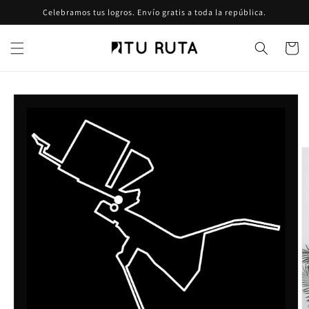
Ir
Celebramos tus logros. Envío gratis a toda la república.
directamente
al contenido
Carrito
Ir
directamente
a la
información
del producto