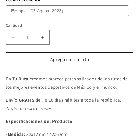
Cantidad
Reducir
Aumentar
cantidad
cantidad
para
para
MARATÓN
MARATÓN
Agregar al carrito
POWERADE
POWERADE
MONTERREY
MONTERREY
En
Tu Ruta
2017
creamos marcos personalizados de las rutas de
2017
los mejores eventos deportivos de México y el mundo.
Envío
GRATIS
de 7 a 10 días hábiles a toda la república.
*Aplican restricciones
Especificaciones del Producto
-Medida:
30x42 cm / 42x60cm