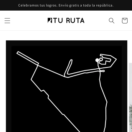
Ir
Celebramos tus logros. Envío gratis a toda la república.
directamente
al contenido
Carrito
Ir
directamente
a la
información
del producto