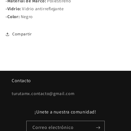
-Material de Marco:
Poliestireno
-Vidrio:
Vidrio antirreflejante
-Color:
Negro
Compartir
Contacto
turutamx.contacto@gmail.com
¡Unete a nuestra comunidad!
Correo electrónico