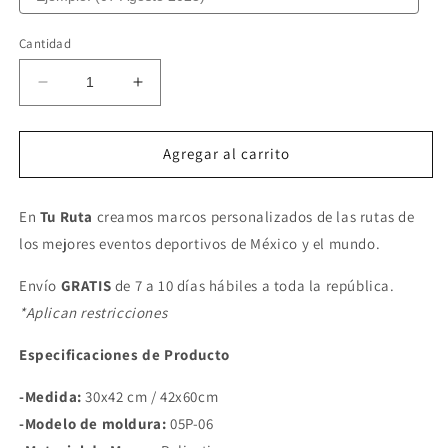
Cantidad
Reducir
Aumentar
cantidad
cantidad
para
para
TCS
TCS
Agregar al carrito
NEW
NEW
YORK
YORK
En
Tu Ruta
CITY
creamos marcos personalizados de las rutas de
CITY
MARATHON
MARATHON
los mejores eventos deportivos de México y el mundo.
Envío
GRATIS
de 7 a 10 días hábiles a toda la república.
*Aplican restricciones
Especificaciones de Producto
-Medida:
30x42 cm / 42x60cm
-Modelo de moldura:
05P-06