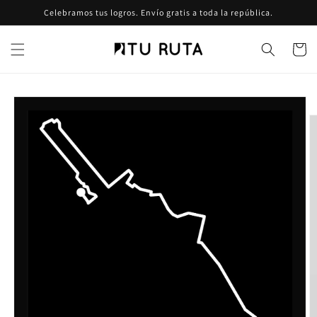
Ir
Celebramos tus logros. Envío gratis a toda la república.
directamente
al contenido
Carrito
Ir
directamente
a la
información
del producto