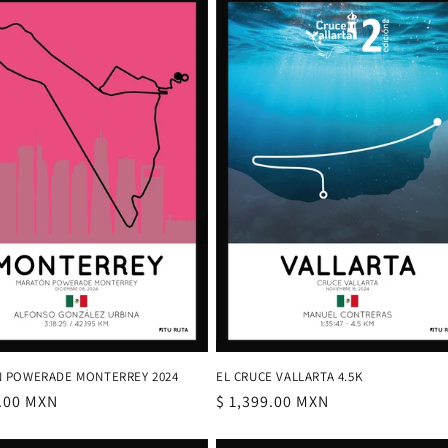
 POWERADE MONTERREY 2024
EL CRUCE VALLARTA 4.5K
9.00 MXN
Precio
$ 1,399.00 MXN
al
habitual