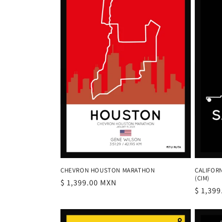
CHEVRON HOUSTON MARATHON
CALIFOR
(CIM)
Precio
$ 1,399.00 MXN
Precio
$ 1,39
habitual
habitu