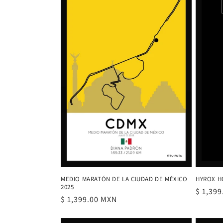
MEDIO MARATÓN DE LA CIUDAD DE MÉXICO
HYROX H
2025
Precio
$ 1,39
Precio
$ 1,399.00 MXN
habitu
habitual