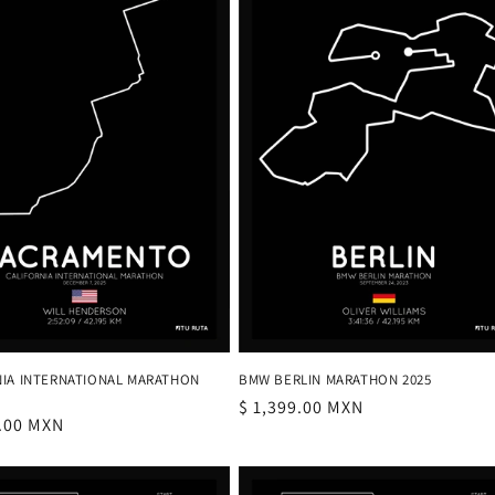
NIA INTERNATIONAL MARATHON
BMW BERLIN MARATHON 2025
Precio
$ 1,399.00 MXN
9.00 MXN
habitual
al