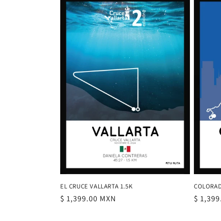
COLORAD
EL CRUCE VALLARTA 1.5K
Precio
$ 1,39
Precio
$ 1,399.00 MXN
habitu
habitual