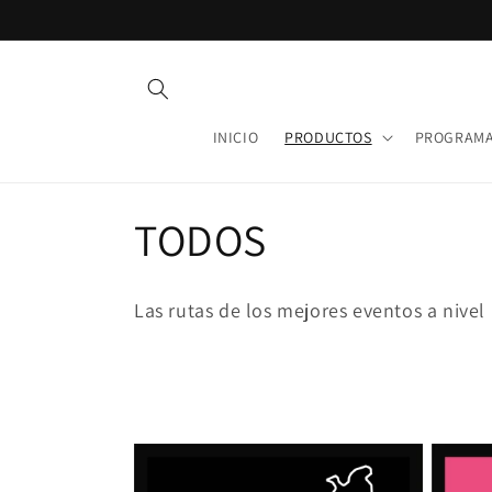
Ir
directamente
al contenido
INICIO
PRODUCTOS
PROGRAMA
C
TODOS
o
Las rutas de los mejores eventos a nivel
l
e
c