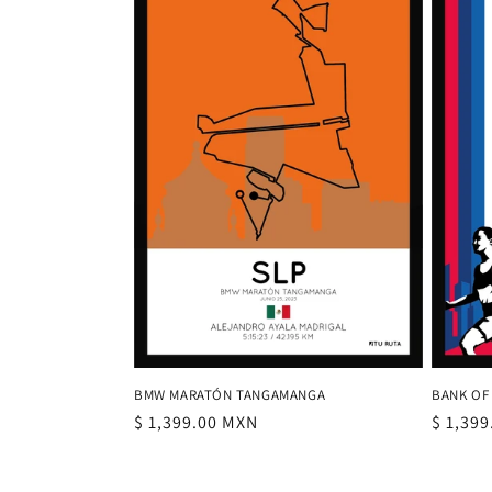
BMW MARATÓN TANGAMANGA
BANK OF
Precio
$ 1,399.00 MXN
Precio
$ 1,39
habitual
habitu