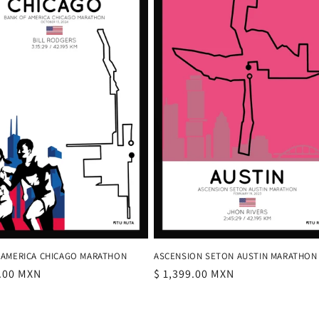
 AMERICA CHICAGO MARATHON
ASCENSION SETON AUSTIN MARATHON
9.00 MXN
Precio
$ 1,399.00 MXN
al
habitual