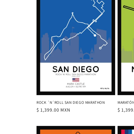
c
i
ó
n
:
ROCK ´N´ROLL SAN DIEGO MARATHON
MARATÓN
Precio
$ 1,399.00 MXN
Precio
$ 1,39
habitual
habitu