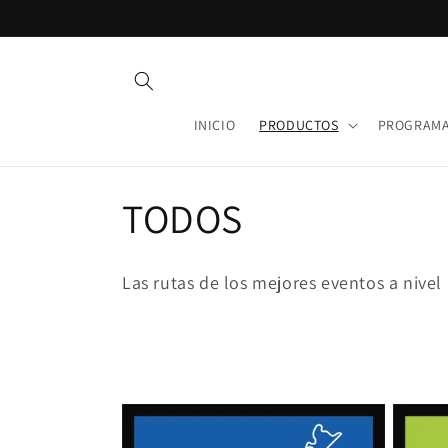
Ir
directamente
al contenido
INICIO
PRODUCTOS
PROGRAMA
C
TODOS
o
Las rutas de los mejores eventos a nivel
l
e
c