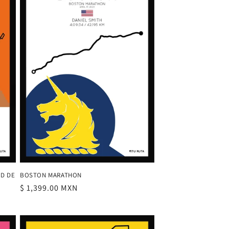
AD DE
BOSTON MARATHON
Precio
$ 1,399.00 MXN
habitual