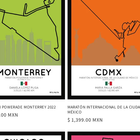
 POWERADE MONTERREY 2022
MARATÓN INTERNACIONAL DE LA CIUD
MÉXICO
9.00 MXN
Precio
$ 1,399.00 MXN
al
habitual