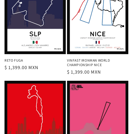
RETO FUGA
VINFAST IRONMAN WORLD
CHAMPIONSHIP NICE
Precio
$ 1,399.00 MXN
Precio
$ 1,399.00 MXN
habitual
habitual