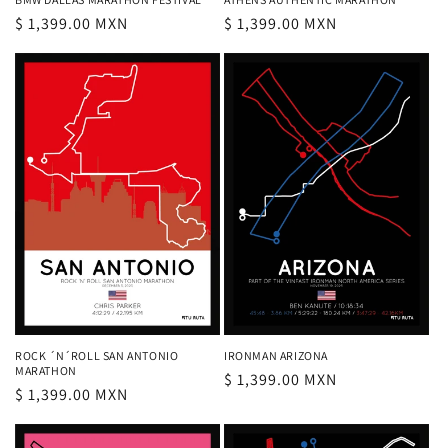
Precio
$ 1,399.00 MXN
Precio
$ 1,399.00 MXN
habitual
habitual
ROCK ´N´ROLL SAN ANTONIO
IRONMAN ARIZONA
MARATHON
Precio
$ 1,399.00 MXN
Precio
$ 1,399.00 MXN
habitual
habitual