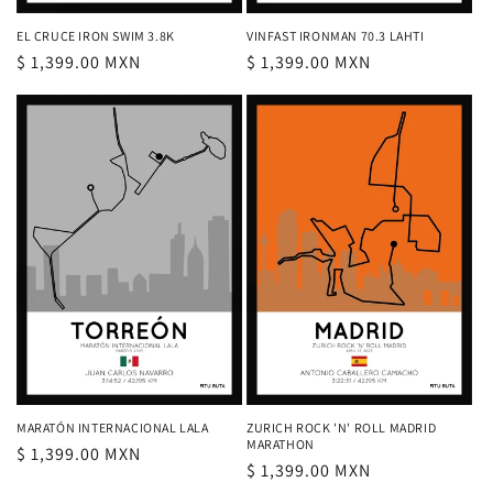
VINFAST IRONMAN 70.3 LAHTI
EL CRUCE IRON SWIM 3.8K
Precio
$ 1,399.00 MXN
Precio
$ 1,399.00 MXN
habitual
habitual
ZURICH ROCK 'N' ROLL MADRID
MARATÓN INTERNACIONAL LALA
MARATHON
Precio
$ 1,399.00 MXN
Precio
$ 1,399.00 MXN
habitual