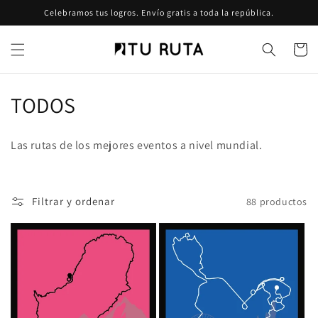
Ir
Celebramos tus logros. Envío gratis a toda la república.
directamente
al contenido
Carrito
C
TODOS
o
Las rutas de los mejores eventos a nivel mundial.
l
e
Filtrar y ordenar
88 productos
c
c
i
ó