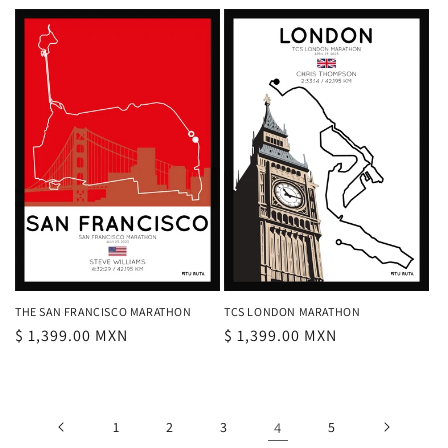
habitual
THE SAN FRANCISCO MARATHON
TCS LONDON MARATHON
Precio
$ 1,399.00 MXN
Precio
$ 1,399.00 MXN
habitual
habitual
1
2
3
4
5