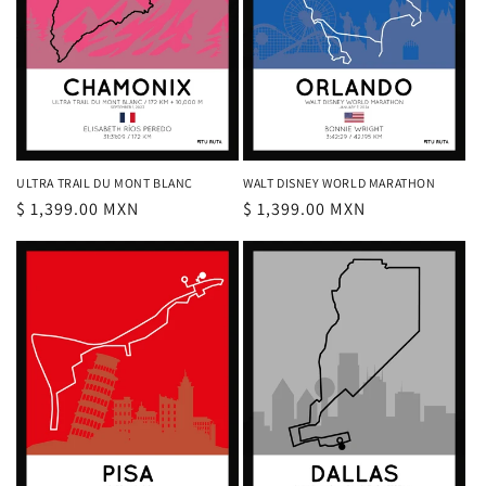
n
:
ULTRA TRAIL DU MONT BLANC
WALT DISNEY WORLD MARATHON
Precio
$ 1,399.00 MXN
Precio
$ 1,399.00 MXN
habitual
habitual